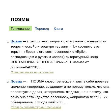
поэма
Толкование
Перевод
Книги
Поэма
— (греч. poiein «творить», «творение»; в немецкой
1
теоретической литературе термину «П.» соответствует
термин «Epos» в его соотнесенности с «Epik»,
совпадающем с русским «эпос») литературный жанр.
ПОСТАНОВКА ВОПРОСА. Обычно П. называют
большое&#8230; …
Литературная энциклопедия
Поэма
— ПОЭМА слово греческое и таит в себе древнее
2
значение «творение, создание» и не потому только, что она
повествует о делах, «творениях» людских, но и потому, что
сама она есть «действо песенное», «обработка песен», их
объединение. Отсюда и&#8230; …
Словарь литературных терминов