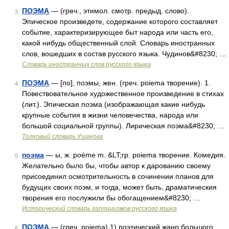
ПОЭМА
— (греч., этимол. смотр. предыд. слово).
3
Эпическое произведете, содержание которого составляет
событие, характеризирующее быт народа или часть его,
какой нибудь общественный слой. Словарь иностранных
слов, вошедших в состав русского языка. Чудинов&#8230; …
Словарь иностранных слов русского языка
ПОЭМА
— [по], поэмы, жен. (греч. poiema творение). 1.
4
Повествовательное художественное произведение в стихах
(лит.). Эпическая поэма (изображающая какие нибудь
крупные события в жизни человечества, народа или
большой социальной группы). Лирическая поэма&#8230; …
Толковый словарь Ушакова
поэма
— ы, ж. poème m. &LT;гр. poiema творение. Комедия.
5
Желательно было бы, чтобы автор к дарованию своему
присоединил осмотрительность в сочинении планов для
будущих своих поэм, и тогда, может быть, драматическия
творения его послужили бы обогащением&#8230; …
Исторический словарь галлицизмов русского языка
ПОЭМА
— (греч. poiema) 1) поэтический жанр большого
6