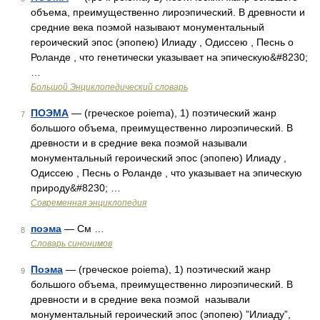
объема, преимущественно лироэпический. В древности и
средние века поэмой называют монументальный
героический эпос (эпопею) Илиаду , Одиссею , Песнь о
Роланде , что генетически указывает на эпическую&#8230;
…
Большой Энциклопедический словарь
ПОЭМА
— (греческое poiema), 1) поэтический жанр
7
большого объема, преимущественно лироэпический. В
древности и в средние века поэмой называли
монументальный героический эпос (эпопею) Илиаду ,
Одиссею , Песнь о Роланде , что указывает на эпическую
природу&#8230; …
Современная энциклопедия
поэма
— См …
8
Словарь синонимов
Поэма
— (греческое poiema), 1) поэтический жанр
9
большого объема, преимущественно лироэпический. В
древности и в средние века поэмой называли
монументальный героический эпос (эпопею) ”Илиаду”,