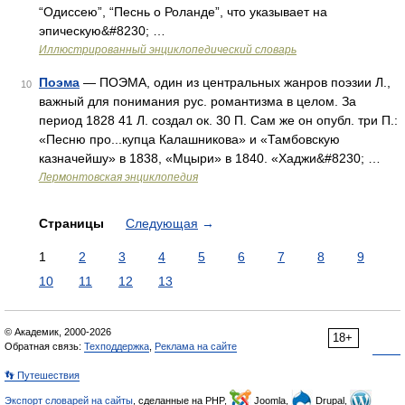
“Одиссею”, “Песнь о Роланде”, что указывает на
эпическую&#8230; …
Иллюстрированный энциклопедический словарь
Поэма
— ПОЭМА, один из центральных жанров поэзии Л.,
10
важный для понимания рус. романтизма в целом. За
период 1828 41 Л. создал ок. 30 П. Сам же он опубл. три П.:
«Песню про...купца Калашникова» и «Тамбовскую
казначейшу» в 1838, «Мцыри» в 1840. «Хаджи&#8230; …
Лермонтовская энциклопедия
Страницы
Следующая
→
1
2
3
4
5
6
7
8
9
10
11
12
13
© Академик, 2000-2026
18+
Обратная связь:
Техподдержка
,
Реклама на сайте
👣 Путешествия
Экспорт словарей на сайты
, сделанные на PHP,
Joomla,
Drupal,